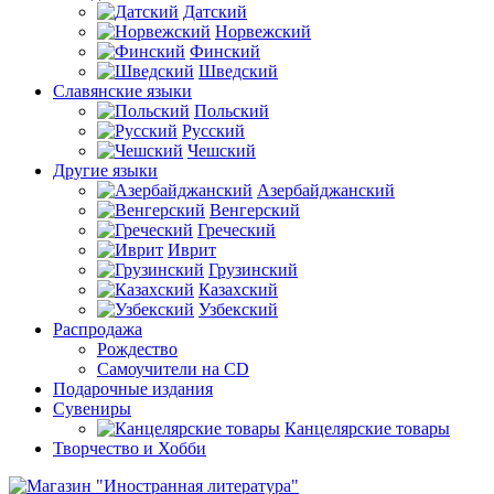
Датский
Норвежский
Финский
Шведский
Славянские языки
Польский
Русский
Чешский
Другие языки
Азербайджанский
Венгерский
Греческий
Иврит
Грузинский
Казахский
Узбекский
Распродажа
Рождество
Самоучители на CD
Подарочные издания
Сувениры
Канцелярские товары
Творчество и Хобби