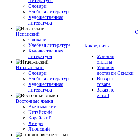
Литература
Словари
Учебная литература
Художественная
литература
О
Испанский
Словари
Учебная литература
Как купить
Художественная
литература
Условия
оплаты
Итальянский
Условия
Словари
доставки
Скидки
Учебная литература
Возврат
Художественная
товара
литература
Заказ по
e-mail
Восточные языки
Вьетнамский
Китайский
Корейский
Хинди
Японский