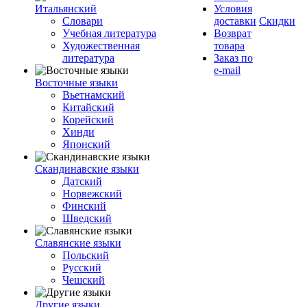
Итальянский
Условия
Словари
доставки
Скидки
Учебная литература
Возврат
Художественная
товара
литература
Заказ по
e-mail
Восточные языки
Вьетнамский
Китайский
Корейский
Хинди
Японский
Скандинавские языки
Датский
Норвежский
Финский
Шведский
Славянские языки
Польский
Русский
Чешский
Другие языки