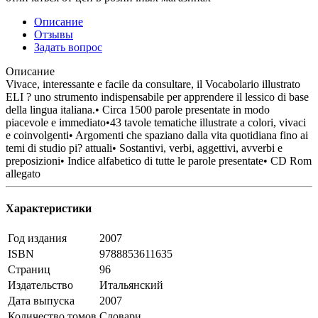
Описание
Отзывы
Задать вопрос
Описание
Vivace, interessante e facile da consultare, il Vocabolario illustrato
ELI ? uno strumento indispensabile per apprendere il lessico di base
della lingua italiana.• Circa 1500 parole presentate in modo
piacevole e immediato•43 tavole tematiche illustrate a colori, vivaci
e coinvolgenti• Argomenti che spaziano dalla vita quotidiana fino ai
temi di studio pi? attuali• Sostantivi, verbi, aggettivi, avverbi e
preposizioni• Indice alfabetico di tutte le parole presentate• CD Rom
allegato
Характеристики
Год издания
2007
ISBN
9788853611635
Страниц
96
Издательство
Итальянский
Дата выпуска
2007
Количество томов
Словари