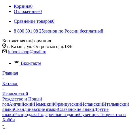
Корзина
0
Отложенные
0
Сравнение товаров
0
8 800 301 08 25
звонок по России бесплатный
Контактная информация
г. Казань, ул. Островского, д.18/6
inbookshop@mail.ru
Вконтакте
Главная
-
Каталог
-
Итальянский
Рождество и Новый
год
Английский
Немецкий
Французский
Испанский
Итальянский
языки
Скандинавские языки
Славянские языки
Другие
языки
Распродажа
Подарочные издания
Сувениры
Творчество и
Хобби
-