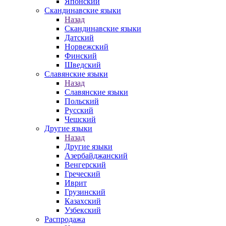
Японский
Скандинавские языки
Назад
Скандинавские языки
Датский
Норвежский
Финский
Шведский
Славянские языки
Назад
Славянские языки
Польский
Русский
Чешский
Другие языки
Назад
Другие языки
Азербайджанский
Венгерский
Греческий
Иврит
Грузинский
Казахский
Узбекский
Распродажа