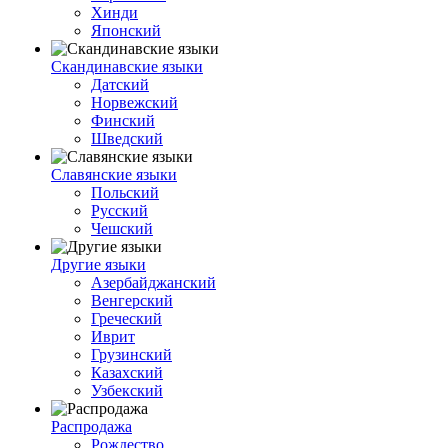
Хинди
Японский
Скандинавские языки
Датский
Норвежский
Финский
Шведский
Славянские языки
Польский
Русский
Чешский
Другие языки
Азербайджанский
Венгерский
Греческий
Иврит
Грузинский
Казахский
Узбекский
Распродажа
Рождество