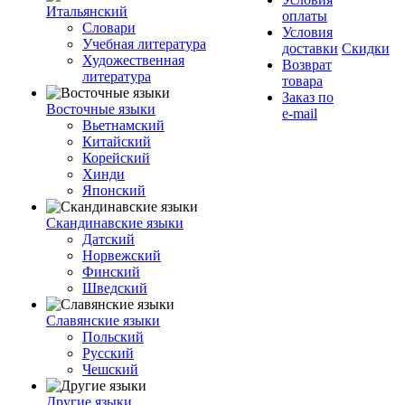
Итальянский
оплаты
Словари
Условия
Учебная литература
доставки
Скидки
Художественная
Возврат
литература
товара
Заказ по
Восточные языки
e-mail
Вьетнамский
Китайский
Корейский
Хинди
Японский
Скандинавские языки
Датский
Норвежский
Финский
Шведский
Славянские языки
Польский
Русский
Чешский
Другие языки