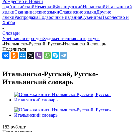
Рождество и Новый
год
Английский
Немецкий
Французский
Испанский
Итальянский
языки
Скандинавские языки
Славянские языки
Другие
языки
Распродажа
Подарочные издания
Сувениры
Творчество и
Хобби
-
Словари
Учебная литература
Художественная литература
-
Итальянско-Русский, Русско-Итальянский словарь
Поделиться
Итальянско-Русский, Русско-
Итальянский словарь
183
руб.
/шт