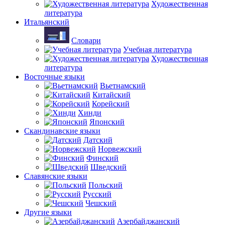
Художественная
литература
Итальянский
Словари
Учебная литература
Художественная
литература
Восточные языки
Вьетнамский
Китайский
Корейский
Хинди
Японский
Скандинавские языки
Датский
Норвежский
Финский
Шведский
Славянские языки
Польский
Русский
Чешский
Другие языки
Азербайджанский