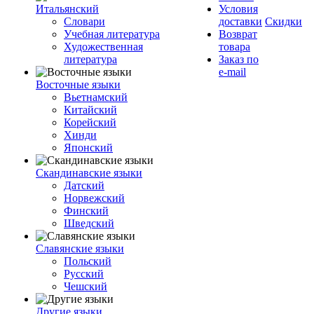
Итальянский
Условия
Словари
доставки
Скидки
Учебная литература
Возврат
Художественная
товара
литература
Заказ по
e-mail
Восточные языки
Вьетнамский
Китайский
Корейский
Хинди
Японский
Скандинавские языки
Датский
Норвежский
Финский
Шведский
Славянские языки
Польский
Русский
Чешский
Другие языки