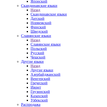
Японский
Скандинавские языки
Назад
Скандинавские языки
Датский
Норвежский
Финский
Шведский
Славянские языки
Назад
Славянские языки
Польский
Русский
Чешский
Другие языки
Назад
Другие языки
Азербайджанский
Венгерский
Греческий
Иврит
Грузинский
Казахский
Узбекский
Распродажа