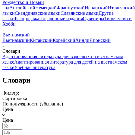
Рождество и Новый
год
Английский
Немецкий
Французский
Испанский
Итальянский
языки
Скандинавские языки
Славянские языки
Другие
языки
Распродажа
Подарочные издания
Сувениры
Творчество и
Хобби
-
Вьетнамский
Вьетнамский
Китайский
Корейский
Хинди
Японский
-
Словари
Адаптированная литература для взрослых на вьетнамском
языке
Адаптированная литература для детей на вьетнамском
языке
Учебная литература
Словари
Фильтр:
Сортировка
По популярности (убывание)
Цена
Цена