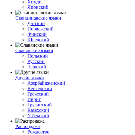
Хинди
Японский
Скандинавские языки
Датский
Норвежский
Финский
Шведский
Славянские языки
Польский
Русский
Чешский
Другие языки
Азербайджанский
Венгерский
Греческий
Иврит
Грузинский
Казахский
Узбекский
Распродажа
Рождество