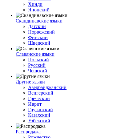
Хинди
Японский
Скандинавские языки
Датский
Норвежский
Финский
Шведский
Славянские языки
Польский
Русский
Чешский
Другие языки
Азербайджанский
Венгерский
Греческий
Иврит
Грузинский
Казахский
Узбекский
Распродажа
Рождество